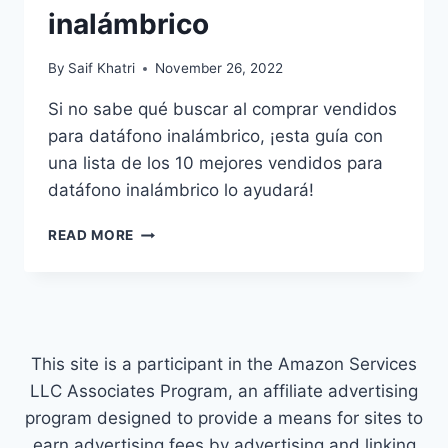
inalámbrico
By
Saif Khatri
November 26, 2022
Si no sabe qué buscar al comprar vendidos
para datáfono inalámbrico, ¡esta guía con
una lista de los 10 mejores vendidos para
datáfono inalámbrico lo ayudará!
LISTA
READ MORE
DE
LOS
10
MÁS
VENDIDOS
PARA
This site is a participant in the Amazon Services
DATÁFONO
LLC Associates Program, an affiliate advertising
INALÁMBRICO
program designed to provide a means for sites to
earn advertising fees by advertising and linking