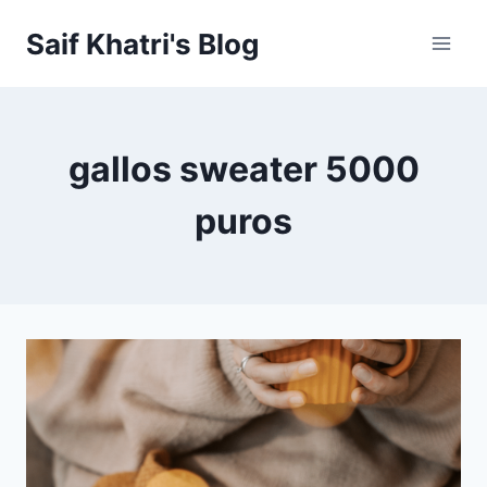
Skip
Saif Khatri's Blog
to
content
gallos sweater 5000
puros